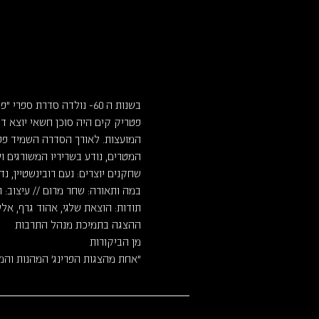
בשנות ה 60- נולדה סדרת
המועצות. לאורך הסדרה השמיד פטרי
המטרים, נודע בשריריו המשורגים וי
שחקנים יוצרים: נעם רובינשטיין, נדי
במה ותאורה: שחר מרום // עיצוב: ת
תודות: הוצאת שלגי, אהוד גרף, אל
ההצגה בתמיכת מנהל התרבות
מן הביקורות
"אחת מהצגות הפרינג' המהנות והמצ