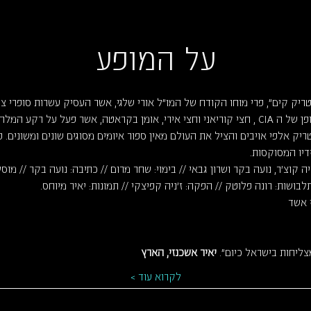
על המופע
 ספרי "פטריק קים", פרי מוחו הקודח של המו"ל אורי שלגי, אשר העסיק עשרות סופר
פטריק קים היה סוכן חשאי יוצא דופן של ה CIA , חצי קוריאני וחצי אירי, אומן בקראטה, אשר 
ק אלפי אויבים והציל את העולם מאין ספור איומים מסוגים שונים ומשונים. פ
דיו המסוקסות.
ה קוצ'ר, נועה בקר ושרון גבאי // בימוי: שחר מרום // כתיבה: נועה בקר // מוסיק
לבושות: רונה פלוטק // הפקה: ז'ניה קפיצקי // תמונות: יאיר מיוחס.
י אשד
ליחות בישראל כיום". 
יאיר אשכנזי, הארץ
לקרוא עוד >