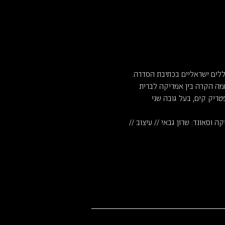
י צללים ישראליים בכתיבת הסדרה. 
פעל על רקע המלחמה הקרה בין אמריקה לברית 
טריק קים, בעל גובה שני 
ה וסאונד: שרון גבאי // עיצוב // 