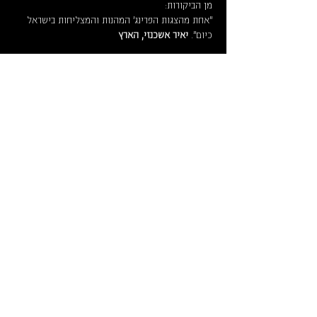
מן הביקורות:
"אחת מהצגות הפרינג' המהנות והמצליחות בישראל 
כיום". 
יאיר אשכנזי, הארץ
לקרוא עוד >
לוח מופעים וכרטיסים
ארכ
יון
צרו קשר
איך מגיעי
ם
מידע על
נג
ישות
תק
נון
תיאטרון החנות
תל גיבורים 5, תל אביב יפו, קומה 2
hanut
31stage@gmail.com