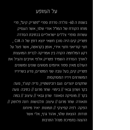
על המופע
בשנות ה 60- נולדה סדרת ספרי "פטריק קים", פרי 
מוחו הקודח של המו"ל אורי שלגי, אשר העסיק 
עשרות סופרי צללים ישראליים בכתיבת הסדרה. 
פטריק קים היה סוכן חשאי יוצא דופן של ה CIA , 
חצי קוריאני וחצי אירי, אומן בקראטה, אשר פעל על 
רקע המלחמה הקרה בין אמריקה לברית המועצות. 
לאורך הסדרה השמיד פטריק אלפי אויבים והציל את 
העולם מאין ספור איומים מסוגים שונים ומשונים. 
פטריק קים, בעל גובה שני המטרים, נודע בשריריו 
המשורגים וידיו המסוקסות.
שחקנים יוצרים: נעם רובינשטיין, נדיה קוצ'ר, נועה 
בקר ושרון גבאי // בימוי: שחר מרום // כתיבה: נועה 
בקר // מוסיקה וסאונד: שרון גבאי // עיצוב // במה 
ותאורה: שחר מרום // עיצוב: תלבושות: רונה פלוטק // 
הפקה: ז'ניה קפיצקי // תמונות: יאיר מיוחס.
תודות: הוצאת שלגי, אהוד גרף, אלי אשד
ההצגה בתמיכת מנהל התרבות