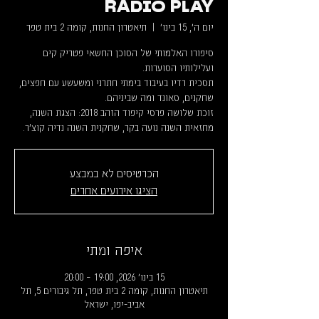
RADIO PLAY
יום ה׳, 15 בינו׳
  |  
תיאטרון החנות, קומה 2 בית טפר
סיפורו האלמותי של הסוכן החשאי פטריק קים
תסכית רדיו בעיבוד בימתי חתרני ומשעשע עם חפצים,
זוכת שלושה פרסי קיפוד הזהב 2018: הצגת השנה,
מחזאית השנה נועה בקר, שחקנית השנה נדיה קוצ'ר.
הכרטיסים לא במבצע
הציגו אירועים אחרים
איפה ומתי
15 בינו׳ 2026, 19:00 – 20:00
תיאטרון החנות, קומה 2 בית טפר, תל גיבורים 5, תל
אביב-יפו, ישראל