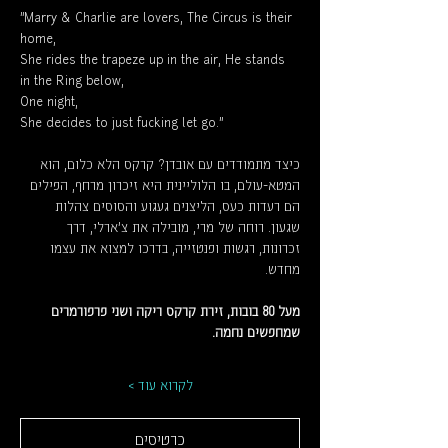
"Marry & Charlie are lovers, The Circus is their 
home,
She rides the trapeze up in the air, He stands 
in the Ring below,
One night,
She decides to just fucking let go…"
כיצד מתמודדים עם אובדן? קרקס הלא כלום, הוא 
המטא-עולם, בו הלוליינית היא זיכרון מרחף, הפילים 
הם רעדות כעס, הליצנים געגוע והסוסים צהלות 
שגעון. רוחה של מרי, מובילה את צ'ארלי, דרך 
זכרונות, רגשות ופנטזייה, בדרכו למצוא את עצמו 
מחדש.
מעל 80 בובות, זירת קרקס ריקה ושני פרפורמרים 
שמחפשים נחמה.
לקרוא עוד >
כרטיסים