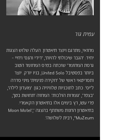
עמית גור
מחזאי, מתרגם ויוצר תיאטרון. העלה שלוש הצגות
יחיד: 'הגבר שיכולתי להיות', 'דידי והנס' ו'חיי -
גרסת המחזמר' שזכתה בפרס המחזמר הטוב
ביותר בפסטיבל United Solo, בניו יורק. יוצר
ותסריטאי ראשי של 'חקירה פנימית' מיני סדרה
ל'יס'. כתב לתוכניות טלוויזיה כגון: 'מועדון לילה',
'בצפר', 'גומרות הולכות'. המחזה 'תחושת בטן',
פרי עטו, רץ בימים אלו בתיאטרון הקאמרי.
בתיאטרון החנות משתתף בהצגה 'Moon Motel',
'MuZeum', ו'בית לשלושה'.