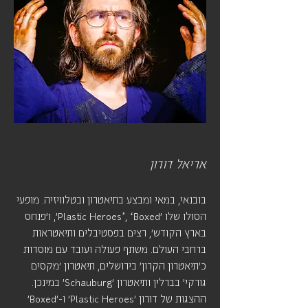
אריאל דורון
בובנאי, במאי ומבצע בתיאטרון ובטלוויזיה. מופעי
הסולו שלו 'Plastic Heroes’, ‘Boxed', ו'פנחס
בארץ הקודש', רצים בפסטיבלים ותיאטראות
ברחבי העולם. משתף פעולה ועובד עם מוסדות
כ'תיאטרון הקרון' בירושלים, תיאטרון 'מקסים
גורקי' בברלין ותיאטרון 'Schauburg' במינכן.
ההצגות של דורון 'Plastic Heroes' ו-'Boxed'