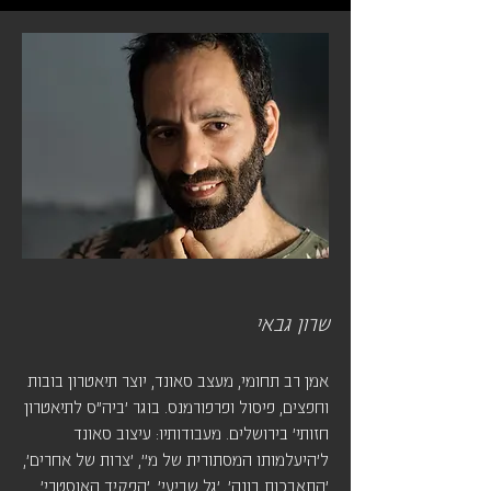
שרון גבאי
אמן רב תחומי, מעצב סאונד, יוצר תיאטרון בובות
וחפצים, פיסול ופרפורמנס. בוגר 'ביה"ס לתיאטרון
חזותי' בירושלים. מעבודותיו: עיצוב סאונד
ל'היעלמותו המסתורית של מ׳', 'צרות של אחרים',
'התאבכות בונה', 'גל שביעי', 'הפקיד האוסטרי',