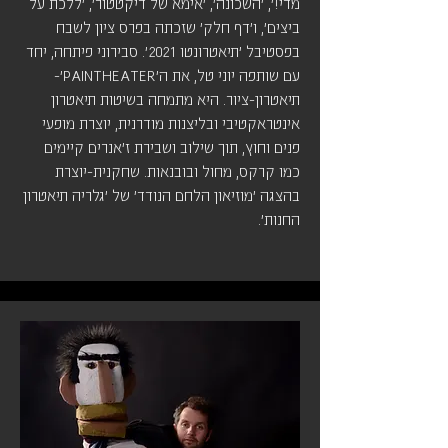
מדי!', 'השכונה', 'אימא של דיקטטור', 'ללכת על
ביצים', ו'דף חלק' שזכתה בפרס ציון לשבח
בפסטיבל 'תיאטרונטו 2021'. סבירוני פיתחה, יחד
עם שותפה יוני טל, את ה'PAINTHEATER'-
תיאטרון-ציור. היא מתמחה בשיטות תיאטרון
אינטראקטיבי ובליצנות מודרנית, יוצרת מופעי
פנים וחוץ, תוך שילוב ושבירת ז'אנרים קיימים
כמו קרקס, מחול ובובנאות. שחקנית-יוצרת
בהצגה 'מוזיאון הלחם הנודד' של 'גלריה תיאטרון
החנות'.