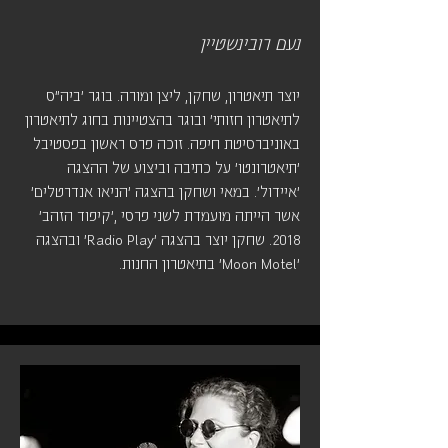
נעם רובינשטיין
יוצר תיאטרון, שחקן, ליצן ומורה. בוגר 'ביה"ס
לתיאטרון חזותי' ובוגר בהצטיינות בחוג לתיאטרון
באוניברסיטת חיפה. זוכה פרס ראשון בפסטיבל
'תיאטרונטו' על כתיבה וביצוע של ההצגה
'איידול'. במאי ושחקן בהצגה 'הניאו אנדרטלים'
אשר הייתה מועמדת לשני פרסי ,'קיפוד הזהב'
2018. שחקן יוצר בהצגה 'Radio Play' ובהצגה
'Moon Motel' בתיאטרון החנות.