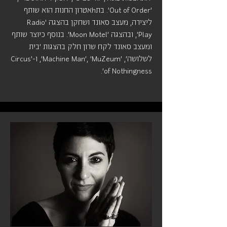
'Out of Order'. בתhאטרון החנות הוא שותף
ליצירה, מעצב סאונד ושחקן בהצגה 'Radio
Play', ובהצגה 'Moon Motel'. בנוסף כיוצר שותף
ומעצב סאונד לקח שרון חלק בהצגות 'בית
לשלושה', 'Machine Man', 'MuZeum', ו-'Circus
of Nothingness'.