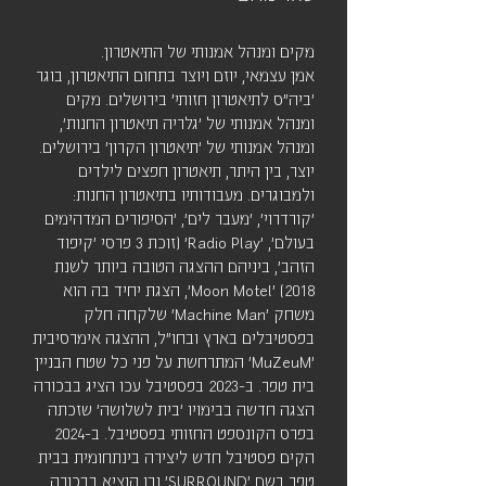
מקים ומנהל אמנותי של התיאטרון.
אמן עצמאי, יוזם ויוצר בתחום התיאטרון, בוגר
'ביה"ס לתיאטרון חזותי' בירושלים. מקים
ומנהל אמנותי של 'גלריה תיאטרון החנות',
ומנהל אמנותי של 'תיאטרון הקרון' בירושלים.
יוצר, בין היתר, תיאטרון חפצים לילדים
ולמבוגרים. מעבודותיו בתיאטרון החנות:
'קורדרוי', 'מעבר לים', 'הסיפורים המדהימים
בעולם', 'Radio Play' (זוכת 3 פרסי 'קיפוד
הזהב', ביניהם ההצגה הטובה ביותר לשנת
2018) 'Moon Motel', הצגת יחיד בה הוא
משחק 'Machine Man' שלקחה חלק
בפסטיבלים בארץ ובחו"ל, ההצגה אימרסיבית
'MuZeuM' המתרחשת על פני כל שטח הבניין
בית טפר. ב-2023 בפסטיבל עכו הציג בבכורה
הצגה חדשה בבימויו 'בית לשלושה' שזכתה
בפרס הקונספט החזותי בפסטיבל. ב-2024
הקים פסטיבל חדש ליצירה בינתחומית בבית
טפר בשם 'SURROUND' ובו הוציא בבכורה