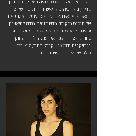
בוגר תואר ראשון בפסיכולוגיה מ'אוניברסיטת בן
גוריון', בוגר 'ביה"ס לתיאטרון חזותי בירושלים'.
במאי ומפיק אירועי פרפורמנס, עוסק באסתטיקה
של נונסנס מנקודת מבט קומית. מורה לתיאטרון
עכשווי ולג'אגלינג. ממפיקי ויוזמי הפרויקט 'חזותי
בחנות', יוצר ההצגה 'איך עושה ילד' והשתתף
בפרויקטים: 'המוצר', 'קברט חנות', 'זומ-בים',
כולם של 'גלריה תיאטרון החנות'.