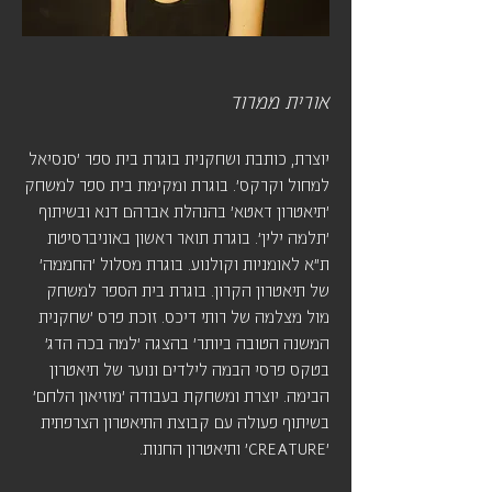
אורית ממרוד
יוצרת, כותבת ושחקנית בוגרת בית ספר 'סנסיאל
למחול וקרקס'. בוגרת ומקימת בית ספר למשחק
'תיאטרון דאטא' בהנהלת אברהם דנא ובשיתוף
'תלמה ילין'. בוגרת תואר ראשון באוניברסיטת
ת"א לאומניות וקולנוע. בוגרת מסלול 'החממה'
של תיאטרון הקרון. בוגרת בית הספר למשחק
מול מצלמה של רותי דיכס. זוכת פרס 'שחקנית
המשנה הטובה ביותר' בהצגה 'למה בכה הדג'
בטקס פרסי הבמה לילדים ונוער של תיאטרון
הבימה. יוצרת ומשחקת בעבודה 'מוזיאון הלחם'
בשיתוף פעולה עם קבוצת התיאטרון הצרפתית
'CREATURE' ותיאטרון החנות.