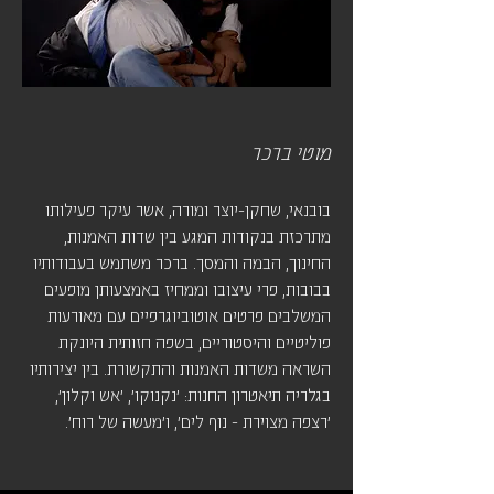
מוטי ברכר
בובנאי, שחקן-יוצר ומורה, אשר עיקר פעילותו
מתרכזת בנקודות המגע בין שדות האמנות,
החינוך, הבמה והמסך. ברכר משתמש בעבודותיו
בבובות, פרי עיצובו וממחיז באמצעותן מופעים
המשלבים פרטים אוטוביוגרפיים עם מאורעות
פוליטיים והיסטוריים, בשפה חזותית היונקת
השראה משדות האמנות והתקשורת. בין יצירותיו
בגלריה תיאטרון החנות: 'נקנוקו', 'אש וקלון',
'רצפה מצוירת - נוף לים', ו'מעשה של רוח'.