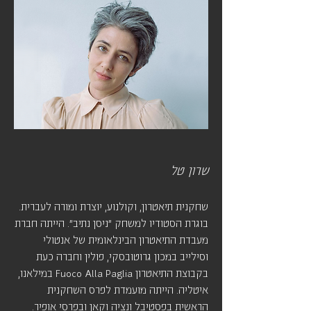
שרון טל
שחקנית תיאטרון, וקולנוע, יוצרת ומורה לעברית.
בוגרת הסטודיו למשחק "ניסן נתיב". הייתה חברת
מעבדת התיאטרון הבינלאומית של אנטולי
וסילייב במכון גרוטובסקי, פולין וחברה כעת
בקבוצת התיאטרון Fuoco Alla Paglia במילאנו,
איטליה. הייתה מועמדת לפרס השחקנית
הראשית בפסטיבל ונציה וקאן ובפרסי אופיר.