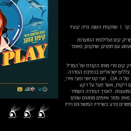
ר | שחקנית השנה נדיה קוצ'ר
ריק קים ועלילותיו הסוערות
עשע עם חפצים, שחקנים, סאונד
י פטריק קים פרי מוחו הקודח של המו"ל
 צללים ישראליים בכתיבת הסדרה.
פטריק קים היה סוכן חשאי יוצא דופן של ה CIA . חצי קוריאני וחצי אירי,
ם ריקות, אשר פעל על רקע
מועצות. לאורך הסדרה השמיד
אין ספור איומים מסוגים שונים
טרים נודע בשריריו המשורגים וידיו