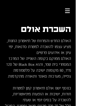
השכרת אולם
האולם החדש והמרווח של תיאטרון החנות,
מציע עצמו להשכרה למטרת סדנאות, ימי
עיון או אירועים פרטיים.
האולם ממוקם בקומה השנייה של המרכז
המסחרי בית טפר, והוא Black Box של 120
מ"ר, 80 מקומות ישיבה על פלטפורמת
צפייה, מערכות סאונד ותאורה מתקדמות.
בנוסף ישנו אולם תיאטרון קטן למטרות
חזרות, ישיבות או הופעות מיניאטוריות,
להשכרה על בסיס יומי או שעתי:
חלל של 25 מ"ר מרווח, מואר וממוזג, המכיל