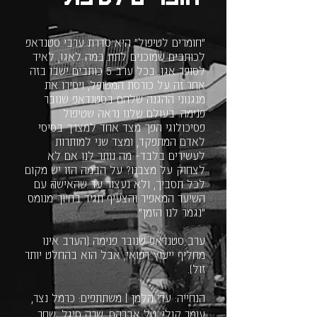
"חומרים לטיפול" היא סדרת ערבי סטנדאפ
לכותבים שמוכנים לתת במה לאגו, לאיד
לסופר אגו. בכל ערב 5 כותבים ישבו בזה
אחר זה על כורסת המטופל, ויסירו את
מנגנוני ההגנה שלהם בסטנדאפ שנובר
פנימה. בעולם שלנו נראה שטיפול
פסיכולוגי הפך מצד אחד למצרך בסיסי
לאדם המתפקד, ומצד שני למותרות
לעשירים בלבד- מה נותר לנו אם לא
לצחוק על מצבנו? על הבמה הזו יש מקום
לכל תסביך, ולא נעצור עד שהאישה עם
השיער המאפיר והצעיף תגיד בחיוך מנומס
"נגמר לנו הזמן".
ערב סטנדאפ שנובר פנימה (הערב אינו
מחליף ייעוץ רפואי, אבל הוא בהחלט יותר
זול).
הנחייה: עדי הלמן | משתתפים: כרמל נצר,
עומר קולי, טל אברהם, שרה סיגל, שחר