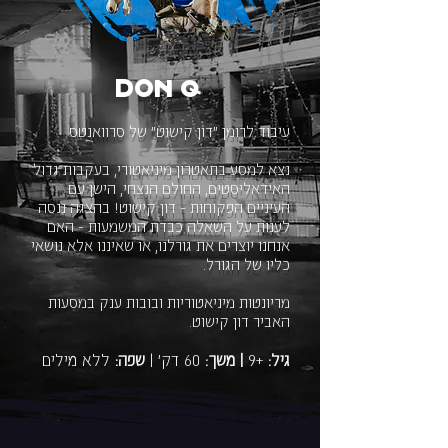
Don Q
עיבוד לרומן "דון קישוט" של סרוואנטס
נצא למסע בתאטרון מיניאטורי, בעקבות גדול
האידאליסטים, החולם הנצחי, הישן עם
העיניים הפקוחות - דון קישוט! בהצגה ננסה
לענות על השאלה כבדת המשמעות - האם
אנחנו יוצרים את גורלנו, או שאיננו אלא נושאי
כליו של הגורל.
מריונטות מיניאטוריות ובובות ענק במסעות
האביר דון קישוט.
גיל:
+9
| משך:
60 דק' |
שפה:
ללא מילים