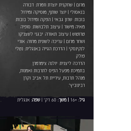
מרום | שחקנית יוצרת וזמרת: דבורה
בנאסולי | יוצר שותף, מוסיקה ומידול
בובות: שרון גבאי | הפקה ומידול בובות:
מאיה מישור | עיצוב תלבושות: סופיה
טרוטוש | עיצוב תאורה: יבגני לשצנ׳קו
ושחר מרום | עריכה לשונית מחזה: אורי
לנקינסקי | הדרכת הגייה באנגלית: נטלי
פולק
הדרכה ליצנית: יולנה צימרמרן
בתמיכת מפעל הפיס לתרבות ואמנות,
מנהל תרבות, עיריית תל אביב וקרן
רבינוביץ'.
גיל:
+16
| משך:
60 דק' |
שפה:
אנגלית