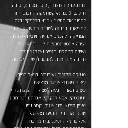
11 נגנים: 3 חצוצרות, 3 טרומבונים, טובה,
תופים, ו3 נגני אלקטרוניקה התכנסו יחד
להפוך את החלום / סיוט המוזיקלי הזה
למציאות, בכוונה לשחרר אנרגיה קשה דרך
המוזיקה ולהכניס אנרגיה חיובית לפעולה.
יצירה אינסטרומנטלית ל – 11 נגני כלי
נשיפה ממתכת, תופים ואלקטרוניקה.
תגובה מתוזמרת לאבסורד של המלחמה.
מוזיקה מקורית ועיבודים: דניאל ספיר |
עיצוב סאונד: אורגד מרציאנו
עיצוב תאורה: ג׳ניה לשצ׳קו | חצוצרה: רוי
זוזובסקי, אסא קוק, טל אברהם | טרומבון:
מעיין מילוא, ירון אוזנה, קסם ניניו
טובה: אודי רז | תופים: מאי סגל |
אלקטרוניקה וסינטים: תומר ברוך