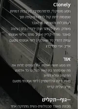
Clonely
מסע מוסיקלי, פרפורמטיבי, בעקבות דמויות
שמנסות לתת קול לרוח התקופה תוך
הסתכלות והשראה מן העבר.
משחק: מעין לבינגר ועדן יהודה כהן | עיצוב
סאונד: מורדי קליין ואביב סותר | ליווי אמנותי:
עמית דרורי, ניר שאולוף | ליווי אמנותי מטעם
אי"ב: ארי טפרברג
אור
זהו מסע חושי שמזמין את הצופים לגלות את
מה שמסתתר בין האור לצל, בו כל אלמנט
חמקמק ומלא דמיון.
מאת: דינה גולדשטיין | ליווי אמנותי מטעם
אי"ב: עלית קרייז
—גוף—תקליט
מכונת סאונד טכנולוגית-נשית מתחקה אחר