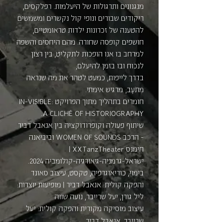
מנגנונים ותרגולות של היעלמות. רפלקסים,
ריקודים שבורים ונופי קול נקשרים ומשמשים
להטענה של זכרונות ילדות טראומטיים,
חושפים קופסה שחורה. מהם היחסים והשפה
למרחב בו אנו הופכות לתקליט, בין רצון
לנכוח ובו בזמן להיעלם;
בדרך לייפות, כמעט לטהר את מה שנראה
מְתֹעָב; מרגיש אימתי.
חומרים בתהליך מתוך הפרויקט IN-VISIBLE:
A CLICHÉ OF HISTORIOGRAPHY.
שיתוף פעולה וקופרודוקציה בין אנאבל דביר
- הרכב WOMEN OF SOUNDS וביביאנה
חימנס XXTanzTheater |
ישראל-גרמניה-גיאורגיה-קולומביה 2024.
בימוי, כוריאוגרפיה, טקסט, עיצוב סאונד
והפקה קולית: אנאבל דביר | מופיעות יוצרות:
ליל גורן, יעל שרייבר, נועה שווה
עיצוב מוסיקה מקורית והפקה קולית: יעל
שרייבר, אנאבל דביר