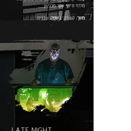
מלחי וריקי שפר מכניאן
משך:
60 דק' |
שפה:
עברית
LATE NIGHT