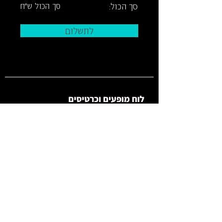
סך הכול:
סך הכול ש"ח
לתשלום
לוח מופעים וכרטיסים
ארכ
יון
צרו קשר
איך מגיעי
ם
מידע על
נג
ישות
תק
נון
תיאטרון החנות
תל גיבורים 5, תל אביב יפו, קומה 2
hanut
31stage@gmail.com