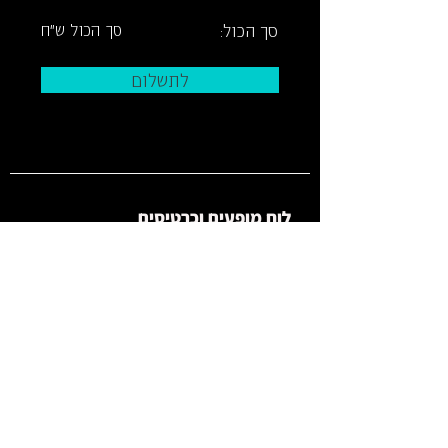
סך הכול:
סך הכול ש"ח
לתשלום
לוח מופעים וכרטיסים
ארכ
יון
צרו קשר
איך מגיעי
ם
מידע על
נג
ישות
תק
נון
תיאטרון החנות
תל גיבורים 5, תל אביב יפו, קומה 2