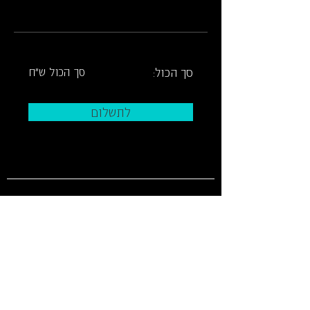
סך הכול:
סך הכול ש"ח
לתשלום
לוח מופעים וכרטיסים
ארכ
יון
צרו קשר
איך מגיעי
ם
מידע על
נג
ישות