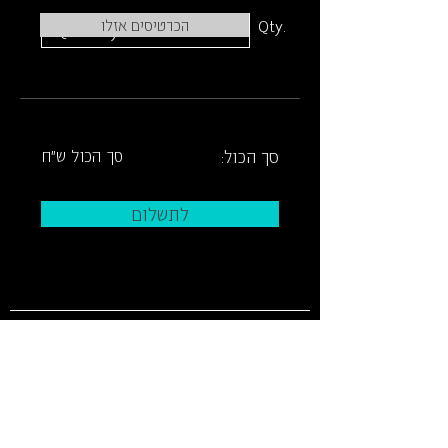
Qty.
הכרטיסים אזלו
סך הכול:
סך הכול ש"ח
לתשלום
לוח מופעים וכרטיסים
ארכ
יון
צרו קשר
איך מגיעי
ם