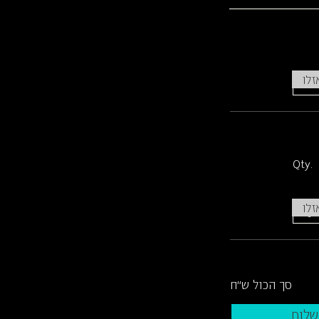
זלו
Qty.
זלו
סך הכול ש"ח
לום