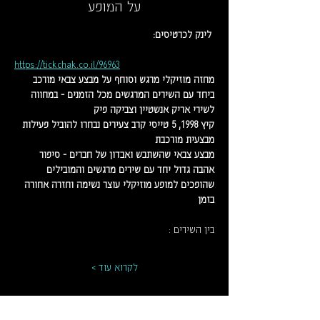
על המופע
 לינק לכרטיסים:
https://tickchak.co.il/96963
מחזה מוזיקלי מרגש וסוחף על מבצע צבאי מורכב 
ביחד עם השירים המרגשים מכל הזמנים - במחווה 
לשירי אריק אנשטיין וצביקה פיק 
קיץ 1998, 5 טייסי קרב צעירים נבחרו להוביל פעילות 
מבצעית מורכבת
מבצע צבאי שהשתבש ואבדון של חברים - סיפור 
אהבה גדול יחד עם שירים מרגשים והמובילים 
שהופכים למופע מוזיקלי עוצר נשימה וחזרה אחורה 
בזמן 
בין השירים :
לקרוא עוד >