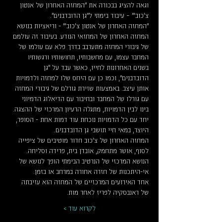
וגאה להציג בבכורה את "המחזה האחרון של אנטון 
צ'כוב'" – עיבוד בימתי ל"גן הדובדבנים".
"המחזה האחרון של אנטון צ'כוב'" - וריאציות בנושא 
המחזה האחרון של המחזאי הנודע. בעיבוד זה עולמם 
של גיבורי המחזה מתערבב בדרך פלא עם עולמו של 
המחבר עצמו, עם מחשבותיו, תחושותיו ורגשותיו 
בשנים האחרונות לחייו, כאשר עבד על "גן 
הדובדבנים", וכמו כן עם היחס שלו למחזה ולדמויות 
אותן עיצב. באמצעות שזירת גורלם של גיבורי המחזה 
עם גורלו של המחבר ובחיבור עם הדיאלוג הדמיוני 
בינו לבין הדמויות, מתגלה הרעיון המרכזי של ההצגה.
יחד עם כל הדמויות נוכחת עוד דמות אחת - הסופר, 
היוצר, במאי חיי תושבי גן הדובדבנים.
המחזה האחרון של צ'כוב חדור מוטיבים של ציפייה 
לסוף, אושר מתחמק, אובדן בית, פרידה וסליחה. 
הנושא המרכזי של הנרטיב הבימתי הופך לנושא של 
אי-היתכנות של חזרה אחורה במרחב או בזמן.
אחד האירועים המרכזיים של המחזה הוא עזיבתה 
של ראנבסקיה לפריז לאחר מות…
לקרוא עוד >