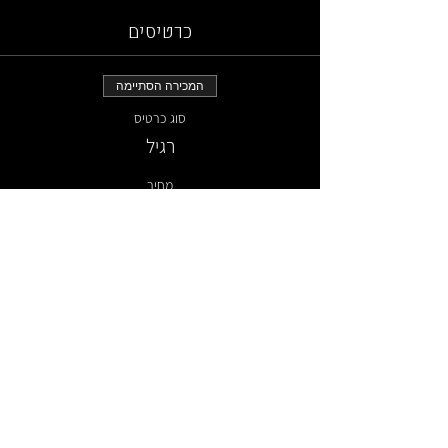
כרטיסים
המכירה הסתיימה
סוג כרטיס
רגיל
מחיר
לוח מופעים וכרטיסים
ארכ
יון
צרו קשר
איך מגיעי
ם