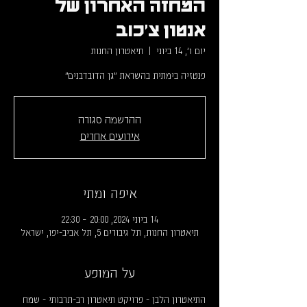
המחזה האחרון של
אנטון צ'כוב
יום ו׳, 14 ביוני
  |  
תיאטרון החנות
פנטזיה בימתית בהשראת ״גן הדובדבנים״
ההרשמה סגורה
אירועים אחרים
איפה ומתי
14 ביוני 2024, 20:00 – 22:30
תיאטרון החנות, תל גיבורים 5, תל אביב-יפו, ישראל
על המופע
התיאטרון הלבן - פרויקט תיאטרון רב-תרבותי - שמח 