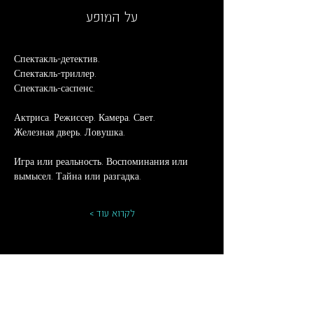
על המופע
Спектакль-детектив.
Спектакль-триллер.
Спектакль-саспенс.
Актриса. Режиссер. Камера. Свет.
Железная дверь. Ловушка.
Игра или реальность. Воспоминания или 
вымысел. Тайна или разгадка.
לקרוא עוד >
לוח מופעים וכרטיסים
ארכ
יון