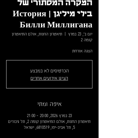
המקרה המסתורי של
בילי מיליגן | История
Билли Миллигана
יום ב׳, 23 במרץ
  |  
תיאטרון החנות, אולם התיאטרון
קומה 2
הצגה אורחת
הכרטיסים לא במבצע
הציגו אירועים אחרים
איפה ומתי
23 במרץ 2026, 20:00 – 21:00
תיאטרון החנות, אולם התיאטרון קומה 2, תל גיבורים
5, תל אביב-יפו, 6810519, ישראל