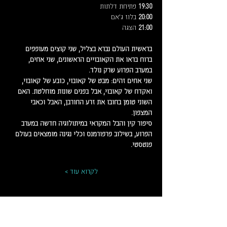
19:30
 פתיחת דלתות
20:00
 בלוז ג׳אם 
21:00
 הצגה
בראשית העולם נברא בצליל, שני קוצים מעופפים 
ברוח בראו את הקאובויים הראשונים, שני אחים, 
במערב הפרוע שרק נולד.
שני אחים זהים: מבט של קאובוי, כובע של קאובוי, 
ואקדח של קאובוי, אבל בפנים שונות מוחלטת. האם 
השוני טומן בחובו את זרע החורבן, האבל וכאבי 
המצפון. 
סיפור קין והבל המקראי במיתולוגיה חדשה במערב 
הפרוע, בשילוב פרפורמנס וכלי נגינה מומצאים בעולם 
פנטסטי.
לקרוא עוד >