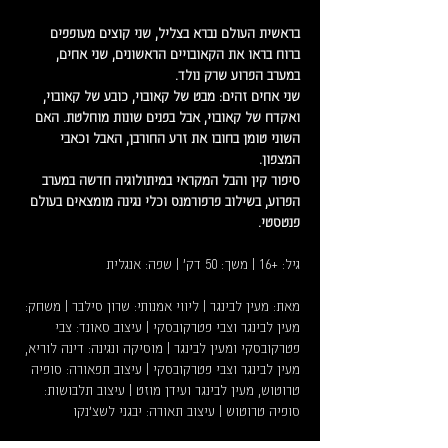
בראשית העולם נברא בצליל, שני קוצים מעופפים 
ברוח בראו את הקאובויים הראשונים, שני אחים, 
במערב הפרוע שרק נולד.
שני אחים זהים: מבט של קאובוי, כובע של קאובוי, 
ואקדח של קאובוי, אבל בפנים שונות מוחלטת. האם 
השוני טומן בחובו את זרע החורבן, האבל וכאבי 
המצפון. 
סיפור קין והבל המקראי במיתולוגיה חדשה במערב 
הפרוע, בשילוב פרפורמנס וכלי נגינה מומצאים בעולם 
פנטסטי.
גיל: +16 | משך: 50 דק' | שפה: אנגלית
מאת: מעין לבינגר | ליווי אמנותי: שרון סילבר | משחק: 
מעין לבינגר וצבי פטרקובסקי | עיצוב סאונד: צבי 
פטרקובסקי ומעין לבינגר | מוסיקה ונגינה: דינה לוריא, 
מעין לבינגר וצבי פטרקובסקי | עיצוב תפאורה: סופיה 
טרוטוש, מעין לבינגר ועידן מוזט |
עיצוב תלבושות: 
סופיה טרוטוש | עיצוב תאורה: יבגני לשצ׳נקו 