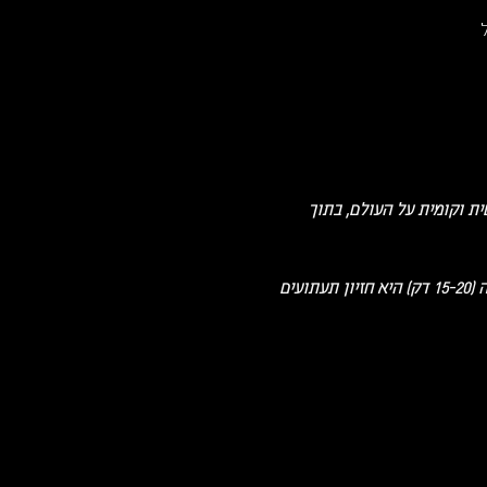
ית וקומית על העולם, בתוך 
בקומות נסתרות ופינות נשכחות, יפגוש הקהל עבודות תיאטרון שצמחו בין קירות הבטון של בית טפר; כל עבודה (15-20 דק) היא חזיון תעתועים 