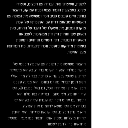
ליצנות, תיאטרון פיזי, עבודה עם חפצים, וסטורי 
טלינג. באמצעות הומור עצמי וכנות עמוקה, ההצגה 
בוחנת חיים שנבנים סביב חסר ומפגישה את הצופה עם 
האנושיות שבהתמודדות עם השלכותיו של שכול 
מוקדם ומכונן, את משקלו של העבר על ההווה, ואת 
האופן שבו חוויות הילדות ממשיכות לעצב את 
האישיות הבוגרת. דרך דימויים חזותיים ותמונות 
בימתיות מדויקות נחשפת נוכחות־נעדרת, כזו המרחפת 
מעל הסיפור.
ההצגה מפגישה את הצופה עם עולמה הפנימי של 
אישה בשלהי העשור השישי בחייה, כשהיא מתחילה 
להרגיש שהפקעלע שהיא סוחבת כבד לה מדי. אולי 
הגיע הזמן לבדוק מה יש בתוכו. היא מבינה שלפני 
הכל, או אולי מאחורי הכל, גם בגיל-כמעט-60, היא 
עדיין יתומה. ולא סתם - במדינה כמו שלנו היא 
יתומה עם ייחוס וילדותה עוברת עליה כשהיא לא 
בטוחה אם היא מושא לרחמים או להערצה.
היא אוגרת חפצים, היא שונאת פרידות, היא חייבת 
להיות מוצלחת בשביל אמא, חכמה כמו אבא, ומספיק 
אחראית כדי לדעת לשמור…