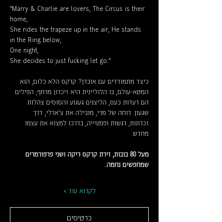
"Marry & Charlie are lovers, The Circus is their 
home,
She rides the trapeze up in the air, He stands 
in the Ring below,
One night,
She decides to just fucking let go…"
כיצד מתמודדים עם אובדן? קרקס הלא כלום, הוא 
המטא-עולם, בו הלוליינית היא זיכרון מרחף, הפילים 
הם רעדות כעס, הליצנים געגוע והסוסים צהלות 
שגעון. רוחה של מרי, מובילה את צ'ארלי, דרך 
זכרונות, רגשות ופנטזייה, בדרכו למצוא את עצמו 
מחדש.
מעל 80 בובות, זירת קרקס ריקה ושני פרפורמרים 
שמחפשים נחמה.
לקרוא עוד >
כרטיסים