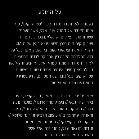
על המופע
בשנות ה 60- נולדה סדרת ספרי "פטריק קים", פרי 
מוחו הקודח של המו"ל אורי שלגי, אשר העסיק 
עשרות סופרי צללים ישראליים בכתיבת הסדרה. 
פטריק קים היה סוכן חשאי יוצא דופן של ה CIA , 
חצי קוריאני וחצי אירי, אומן בקראטה, אשר פעל על 
רקע המלחמה הקרה בין אמריקה לברית המועצות. 
לאורך הסדרה השמיד פטריק אלפי אויבים והציל את 
העולם מאין ספור איומים מסוגים שונים ומשונים. 
פטריק קים, בעל גובה שני המטרים, נודע בשריריו 
המשורגים וידיו המסוקסות.
שחקנים יוצרים: נעם רובינשטיין, נדיה קוצ'ר, נועה 
בקר ושרון גבאי // בימוי: שחר מרום // כתיבה: נועה 
בקר // מוסיקה וסאונד: שרון גבאי // עיצוב // במה 
ותאורה: שחר מרום // עיצוב: תלבושות: רונה פלוטק // 
הפקה: ז'ניה קפיצקי // תמונות: יאיר מיוחס.
תודות: הוצאת שלגי, אהוד גרף, אלי אשד
ההצגה בתמיכת מנהל התרבות