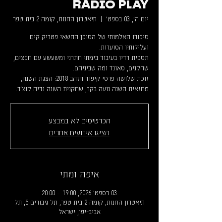
RADIO PLAY
יום ה׳, 03 בספט׳
  |  
תיאטרון החנות, קומה 2 בית טפר
סיפורו האלמותי של הסוכן החשאי פטריק קים
תסכית רדיו בעיבוד בימתי חתרני ומשעשע עם חפצים,
זוכת שלושה פרסי קיפוד הזהב 2018: הצגת השנה,
מחזאית השנה נועה בקר, שחקנית השנה נדיה קוצ'ר.
הכרטיסים לא במבצע
הציגו אירועים אחרים
איפה ומתי
03 בספט׳ 2026, 19:00 – 20:00
תיאטרון החנות, קומה 2 בית טפר, תל גיבורים 5, תל
אביב-יפו, ישראל