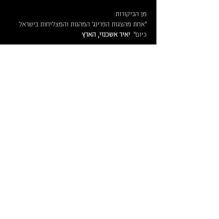
מן הביקורות:
"אחת מהצגות הפרינג' המהנות והמצליחות בישראל 
כיום". 
יאיר אשכנזי, הארץ
לקרוא עוד >
לוח מופעים וכרטיסים
ארכ
יון
צרו קשר
איך מגיעי
ם
מידע על
נג
ישות
תק
נון
תיאטרון החנות
תל גיבורים 5, תל אביב יפו, קומה 2