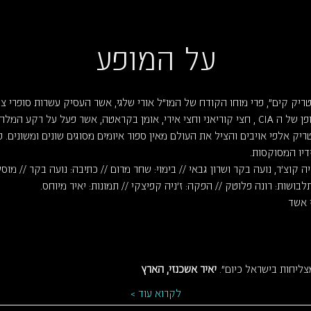
על המופע
 ספרי "פטריק קים", פרי מוחו הקודח של המו"ל אורי שלגי, אשר העסיק עשרות סופר
פטריק קים היה סוכן חשאי יוצא דופן של ה CIA , חצי קוריאני וחצי אירי, אומן בקראטה, אשר 
ק אלפי אויבים והציל את העולם מאין ספור איומים מסוגים שונים ומשונים. פ
דיו המסוקסות.
ה קוצ'ר, נועה בקר ושרון גבאי // בימוי: שחר מרום // כתיבה: נועה בקר // מוסיק
לבושות: רונה פלוטק // הפקה: ז'ניה קפיצקי // תמונות: יאיר מיוחס.
י אשד
ליחות בישראל כיום". 
יאיר אשכנזי, הארץ
לקרוא עוד >