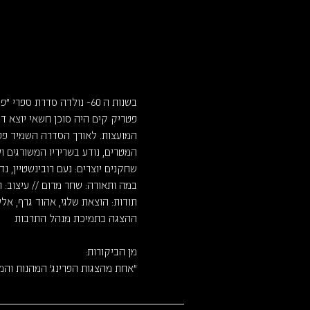
בשנות ה 60- נולדה סדרת
המועצות. לאורך הסדרה השמיד פטרי
המטרים, נודע בשריריו המשורגים וי
שחקנים יוצרים: נעם רובינשטיין, נדי
במה ותאורה: שחר מרום // עיצוב: ת
תודות: הוצאת שלגי, אהוד גרף, אל
ההצגה בתמיכת מנהל התרבות
מן הביקורות:
"אחת מהצגות הפרינג' המהנות והמצ