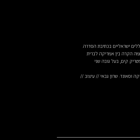
י צללים ישראליים בכתיבת הסדרה. 
פעל על רקע המלחמה הקרה בין אמריקה לברית 
טריק קים, בעל גובה שני 
ה וסאונד: שרון גבאי // עיצוב // 