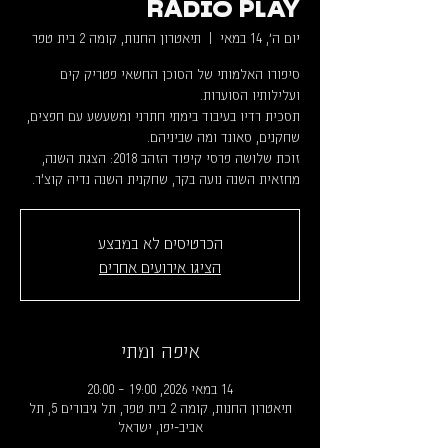
RADIO PLAY
יום ה׳, 14 במאי
  |  
תיאטרון החנות, קומה 2 בית טפר
סיפורו האלמותי של הסוכן החשאי פטריק קים
תסכית רדיו בעיבוד בימתי חתרני ומשעשע עם חפצים,
זוכת שלושה פרסי קיפוד הזהב 2018: הצגת השנה,
מחזאית השנה נועה בקר, שחקנית השנה נדיה קוצ'ר.
הכרטיסים לא במבצע
הציגו אירועים אחרים
איפה ומתי
14 במאי 2026, 19:00 – 20:00
תיאטרון החנות, קומה 2 בית טפר, תל גיבורים 5, תל
אביב-יפו, ישראל