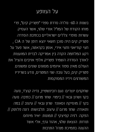
על המופע
בשנות ה 60- נולדה סדרת ספרי "פטריק קים", פרי 
מוחו הקודח של המו"ל אורי שלגי, אשר העסיק 
עשרות סופרי צללים ישראליים בכתיבת הסדרה. 
פטריק קים היה סוכן חשאי יוצא דופן של ה CIA , 
חצי קוריאני וחצי אירי, אומן בקראטה, אשר פעל על 
רקע המלחמה הקרה בין אמריקה לברית המועצות. 
לאורך הסדרה השמיד פטריק אלפי אויבים והציל את 
העולם מאין ספור איומים מסוגים שונים ומשונים. 
פטריק קים, בעל גובה שני המטרים, נודע בשריריו 
המשורגים וידיו המסוקסות.
שחקנים יוצרים: נעם רובינשטיין, נדיה קוצ'ר, נועה 
בקר ושרון גבאי // בימוי: שחר מרום // כתיבה: נועה 
בקר // מוסיקה וסאונד: שרון גבאי // עיצוב // במה 
ותאורה: שחר מרום // עיצוב: תלבושות: רונה פלוטק // 
הפקה: ז'ניה קפיצקי // תמונות: יאיר מיוחס.
תודות: הוצאת שלגי, אהוד גרף, אלי אשד
ההצגה בתמיכת מנהל התרבות