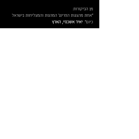
מן הביקורות:
"אחת מהצגות הפרינג' המהנות והמצליחות בישראל 
כיום". 
יאיר אשכנזי, הארץ
לקרוא עוד >
לוח מופעים וכרטיסים
ארכ
יון
צרו קשר
איך מגיעי
ם
מידע על
נג
ישות
תק
נון
תיאטרון החנות
תל גיבורים 5, תל אביב יפו, קומה 2