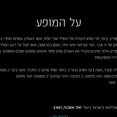
על המופע
 ספרי "פטריק קים", פרי מוחו הקודח של המו"ל אורי שלגי, אשר העסיק עשרות סופר
פטריק קים היה סוכן חשאי יוצא דופן של ה CIA , חצי קוריאני וחצי אירי, אומן בקראטה, אשר 
ק אלפי אויבים והציל את העולם מאין ספור איומים מסוגים שונים ומשונים. פ
דיו המסוקסות.
ה קוצ'ר, נועה בקר ושרון גבאי // בימוי: שחר מרום // כתיבה: נועה בקר // מוסיק
לבושות: רונה פלוטק // הפקה: ז'ניה קפיצקי // תמונות: יאיר מיוחס.
י אשד
ליחות בישראל כיום". 
יאיר אשכנזי, הארץ
לקרוא עוד >