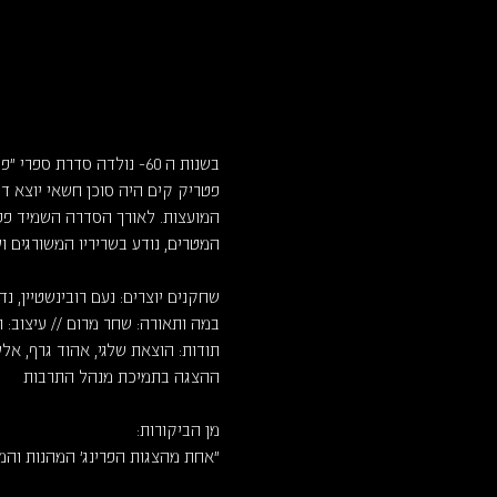
בשנות ה 60- נולדה סדרת
המועצות. לאורך הסדרה השמיד פטרי
המטרים, נודע בשריריו המשורגים וי
שחקנים יוצרים: נעם רובינשטיין, נדי
במה ותאורה: שחר מרום // עיצוב: ת
תודות: הוצאת שלגי, אהוד גרף, אל
ההצגה בתמיכת מנהל התרבות
מן הביקורות:
"אחת מהצגות הפרינג' המהנות והמצ