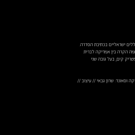
י צללים ישראליים בכתיבת הסדרה. 
פעל על רקע המלחמה הקרה בין אמריקה לברית 
טריק קים, בעל גובה שני 
ה וסאונד: שרון גבאי // עיצוב // 