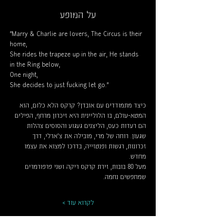
על המופע
"Marry & Charlie are lovers, The Circus is their 
home,
She rides the trapeze up in the air, He stands 
in the Ring below,
One night,
She decides to just fucking let go…"
כיצד מתמודדים עם אובדן? קרקס הלא כלום, הוא 
המטא-עולם, בו הלוליינית היא זיכרון מרחף, הפילים 
הם רעדות כעס, הליצנים געגוע והסוסים צהלות 
שגעון. רוחה של מרי, מובילה את צ'ארלי, דרך 
זכרונות, רגשות ופנטזייה, בדרכו למצוא את עצמו 
מחדש.
מעל 80 בובות, זירת קרקס ריקה ושני פרפורמרים 
שמחפשים נחמה.
לקרוא עוד >