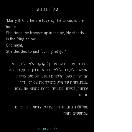
על המופע
"Marry & Charlie are lovers, The Circus is their 
home,
She rides the trapeze up in the air, He stands 
in the Ring below,
One night,
She decides to just fucking let go…"
כיצד מתמודדים עם אובדן? קרקס הלא כלום, הוא 
המטא-עולם, בו הלוליינית היא זיכרון מרחף, הפילים 
הם רעדות כעס, הליצנים געגוע והסוסים צהלות 
שגעון. רוחה של מרי, מובילה את צ'ארלי, דרך 
זכרונות, רגשות ופנטזייה, בדרכו למצוא את עצמו 
מחדש.
מעל 80 בובות, זירת קרקס ריקה ושני פרפורמרים 
שמחפשים נחמה.
לקרוא עוד >