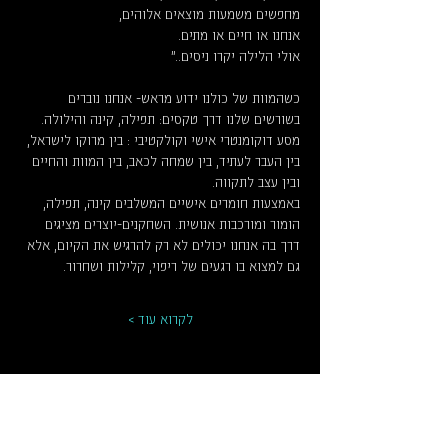
מחפשים משמעות מוצאים אלוהים,
אנחנו או חיים או מתים.
אולי הלילה יקרו ניסים.."
כשהמוות של כולנו ידוע מראש- אנחנו נוברים 
בשורשים שלנו דרך טקסים: תפילה, קינה והילולה. 
מסע דוקומנטרי אישי וקולקטיבי : בין מרוקו לישראל, 
בין העבר לעתיד, בין שמחה לכאב, בין המוות והחיים 
ובין עצב לתקווה.
באמצעות חומרים אישיים המשלבים קינה, תפילה, 
הומור ומורכבות אנושית. השחקנים-יוצרים מציגים 
דרך בה אנחנו יכולים לא רק להרגיש את הקיום, אלא 
גם למצוא בו רגעים של ריפוי, קלילות ושחרור.
לקרוא עוד >
לוח מופעים וכרטיסים