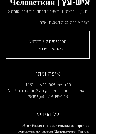
איש-עץ | Человеткин
יום ג׳, 30 בדצמ׳
  |  
תיאטרון החנות, בית טפר, קומה 2
הצגה אורחת מבית תיאטרון אלף
הכרטיסים לא במבצע
הציגו אירועים אחרים
איפה ומתי
30 בדצמ׳ 2025, 16:00 – 16:50
תיאטרון החנות, בית טפר, קומה 2, תל גיבורים 5, תל
אביב-יפו, 6810519, ישראל
על המופע
Это тёплая и трогательная история о 
существе по имени Человеткин. Он не 