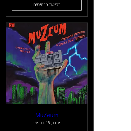
רכישת כרטיסים
MuZeum
יום ו׳, 18 בספט׳