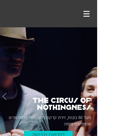
The Circus of
Nothingness
מעל 80 בובות, זירת קרקס ריקה ושני פרפורמרים
שמחפשים נחמה
לפרטים ורכישה