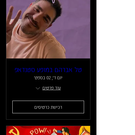
טל אברהם במופע סטנדאפ
יום ד׳, 02 בספט׳
עוד פרטים
רכישת כרטיסים