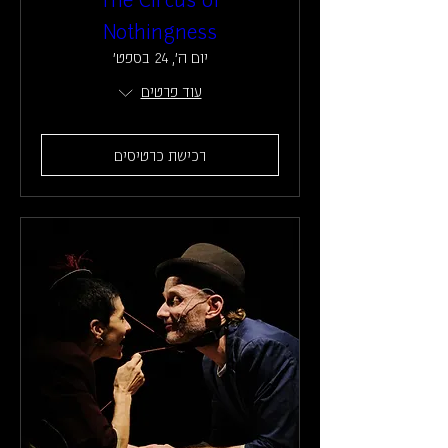
Nothingness
יום ה׳, 24 בספט׳
עוד פרטים
רכישת כרטיסים