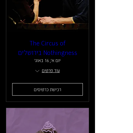
The Circus of
Nothingness בירושלים
יום א׳, 16 באוג׳
עוד פרטים
רכישת כרטיסים