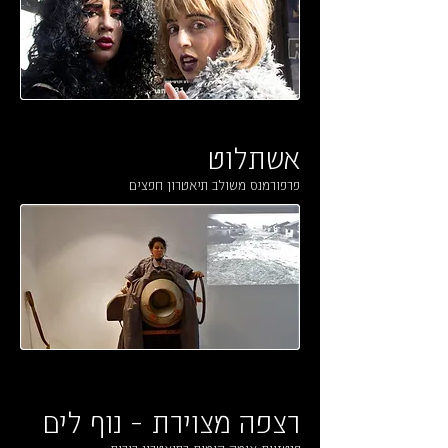
אשתלוט
פרפורמנס משולב תיאטרון חפצים
רצפה מצוירת – נוף לים