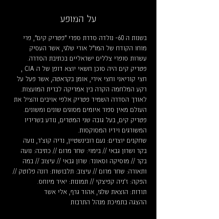
על המופע
בשנות ה 60- נולדה סדרת ספרי "פטריק קים", פרי 
מוחו הקודח של המו"ל אורי שלגי, אשר העסיק 
עשרות סופרי צללים ישראליים בכתיבת הסדרה. 
פטריק קים היה סוכן חשאי יוצא דופן של ה CIA , 
חצי קוריאני וחצי אירי, אומן בקראטה, אשר פעל על 
רקע המלחמה הקרה בין אמריקה לברית המועצות. 
לאורך הסדרה השמיד פטריק אלפי אויבים והציל את 
העולם מאין ספור איומים מסוגים שונים ומשונים. 
פטריק קים, בעל גובה שני המטרים, נודע בשריריו 
המשורגים וידיו המסוקסות.
שחקנים יוצרים: נעם רובינשטיין, נדיה קוצ'ר, נועה 
בקר ושרון גבאי // בימוי: שחר מרום // כתיבה: נועה 
בקר // מוסיקה וסאונד: שרון גבאי // עיצוב // במה 
ותאורה: שחר מרום // עיצוב: תלבושות: רונה פלוטק // 
הפקה: ז'ניה קפיצקי // תמונות: יאיר מיוחס.
תודות: הוצאת שלגי, אהוד גרף, אלי אשד
ההצגה בתמיכת מנהל התרבות