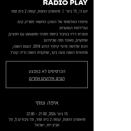
RADIO PLAY
יום ה׳, 15 בינו׳
  |  
תיאטרון החנות, קומה 2 בית טפר
סיפורו האלמותי של הסוכן החשאי פטריק קים
תסכית רדיו בעיבוד בימתי חתרני ומשעשע עם חפצים,
זוכת שלושה פרסי קיפוד הזהב 2018: הצגת השנה,
מחזאית השנה נועה בקר, שחקנית השנה נדיה קוצ'ר.
הכרטיסים לא במבצע
הציגו אירועים אחרים
איפה ומתי
15 בינו׳ 2026, 21:00 – 22:00
תיאטרון החנות, קומה 2 בית טפר, תל גיבורים 5, תל
אביב-יפו, ישראל