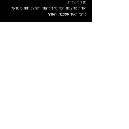
מן הביקורות:
"אחת מהצגות הפרינג' המהנות והמצליחות בישראל 
כיום". 
יאיר אשכנזי, הארץ
לקרוא עוד >
לוח מופעים וכרטיסים
ארכ
יון
צרו קשר
איך מגיעי
ם
מידע על
נג
ישות
תק
נון
תיאטרון החנות
תל גיבורים 5, תל אביב יפו, קומה 2
hanut
31stage@gmail.com